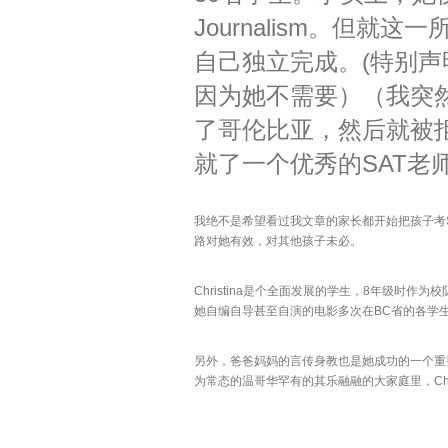
Journalism
。但就这一
自己独立完成。
(
特别声
因为她不需要）（我突
了哥伦比亚，然后就被
就了一个优秀的
SAT
老
我绝不是希望看过我文章的家长都开始把孩子考
路对她有效，对其他孩子未必。
Christina
是个全面发展的学生，
8
年级时作为校
她自编自导甚至自演的电影多次在
BC
省的各学
另外，爸爸妈妈的言传身教也是她成功的一个重
为常态的温哥华罕有的其乐融融的大家庭里，
Ch