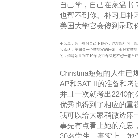
自己学，自己在家温书
也帮不到你。补习归补
美国大学它会傻到录取
不认真，舍不得对自己下狠心，纯粹靠补习，靠
我承认，美国是一个梦想家的乐园，但只有梦想
的，但是如果到了
10
年级
11
年级还不想一想自
Christina
短短的人生已
AP
和
SAT II
的准备和考
并且一次就考出
2240
的
优秀也得到了相应的重
我可以给大家稍微透露
事先有点看上她的意思
30
名学生。事实上，她